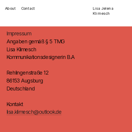
Lisa Jelena 
Contact
About
Klimesch
Impressum
Angaben gemäß § 5 TMG
Lisa Klimesch
Kommunikationsdesignerin B.A
Rehlingenstraße 12
86153 Augsburg
Deutschland
Kontakt
lisa.klimesch@outlook.de