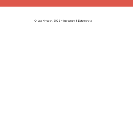
© Lisa Klimesch, 2025 – 
Impressum
 & 
Datenschutz